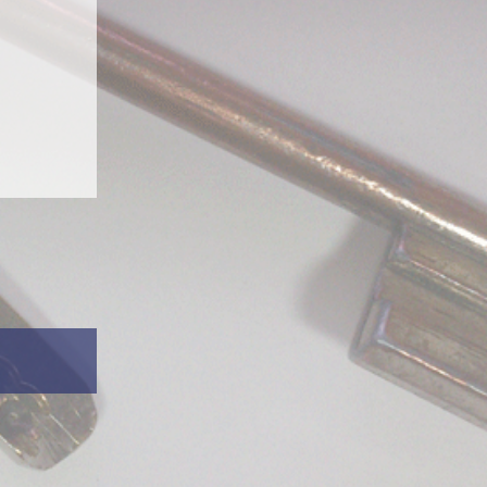
nage
Depannage
 point
,
Devis gratuit
ie picard
,
Interphones
Longchamp securite
Nous rencontrer
Portails
 Marne
,
95
Portails coulissant
Porte blindee professionnel
f
,
Mantes la
Porte de cave
,
Saint
Porte garage
Porte immeuble
Porte vitree
Portes blindees
Serrurerie
Video IP
Nos informations détaillées
Index
Alarme
Coffre forts
Controle acces
Porte blindee
Serrurier